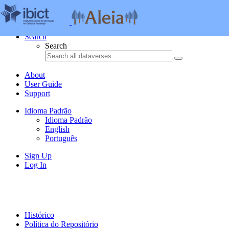
Skip to main content
Toggle navigation
Search
Search
About
User Guide
Support
Idioma Padrão
Idioma Padrão
English
Português
Sign Up
Log In
Histórico
Política do Repositório