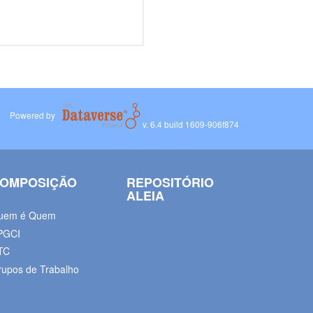
Powered by
v. 6.4 build 1609-906f874
OMPOSIÇÃO
REPOSITÓRIO
ALEIA
uem é Quem
PGCI
TC
rupos de Trabalho