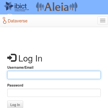
Skip
to
main
content
Dataverse
Tog
nav
Log In
Username/Email
Password
Log In