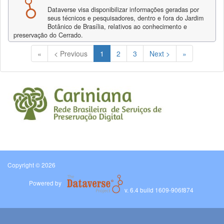
Dataverse visa disponibilizar informações geradas por
seus técnicos e pesquisadores, dentro e fora do Jardim
Botânico de Brasília, relativos ao conhecimento e
preservação do Cerrado.
(Current)
«
< Previous
1
2
3
Next >
»
Copyright © 2026
Powered by
v. 6.4 build 1609-906f874