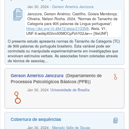
Jan 30, 2024
-
Gerson Americo Janczura
Janczura, Gerson Américo; Castilho, Goiara Mendonça;
Oliveira, Nelson Rocha, 2024, "Normas do Tamanho da
Categoria para 905 palavras da Lingua portuguesa",
https://doi.org/10.48472/aleia/21GSV8
, Aleia, V1,
UNF:6:wd4pXGhmXXMOCpPzhY22Jw== [fileUNF]
O presente estudo apresenta normas do Tamanho da Categoria (TC)
de 906 palavras do português brasileiro. Esta variável pode ser
controlada ou manipulada experimentalmente em investigações que
envolvam estímulos verbais. As associadas foram coletadas através
da técnica de associaç...
Gerson Americo Janczura
(Departamento de
Processos Psicológicos Básicos (PPB))
Jan 30, 2024
Universidade de Brasilia
Cobertura de sequências
Jan 30, 2024
-
Marcelo Valle de Sousa